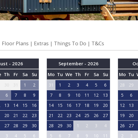
Floor Plans
Extras
Things To Do
T&Cs
ust - 2026
September - 2026
Oc
e
Th
Fr
Sa
Su
Mo
Tu
We
Th
Fr
Sa
Su
Mo
Tu
9
30
31
1
2
31
1
2
3
4
5
6
28
29
6
7
8
9
7
8
9
10
11
12
13
5
6
2
13
14
15
16
14
15
16
17
18
19
20
12
13
9
20
21
22
23
21
22
23
24
25
26
27
19
20
6
27
28
29
30
28
29
30
1
2
3
4
26
27
3
4
5
6
5
6
7
8
9
10
11
2
3