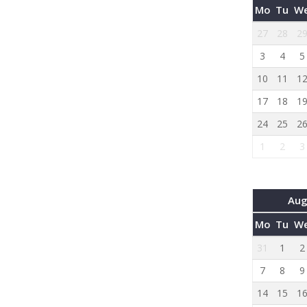
Mo
Tu
W
27
28
2
3
4
5
10
11
1
17
18
1
24
25
2
1
2
3
Aug
Mo
Tu
W
31
1
2
7
8
9
14
15
1