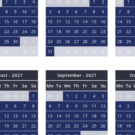
1
1
2
3
4
26
27
28
29
30
1
2
31
1
8
9
10
11
3
4
5
6
7
8
9
7
8
4
15
16
17
18
10
11
12
13
14
15
16
14
15
1
22
23
24
25
17
18
19
20
21
22
23
21
22
8
29
30
1
2
24
25
26
27
28
29
30
28
29
6
7
8
9
31
1
2
3
4
5
6
5
6
ust - 2027
September - 2027
Oc
e
Th
Fr
Sa
Su
Mo
Tu
We
Th
Fr
Sa
Su
Mo
Tu
8
29
30
31
1
30
31
1
2
3
4
5
27
28
5
6
7
8
6
7
8
9
10
11
12
4
5
1
12
13
14
15
13
14
15
16
17
18
19
11
12
8
19
20
21
22
20
21
22
23
24
25
26
18
19