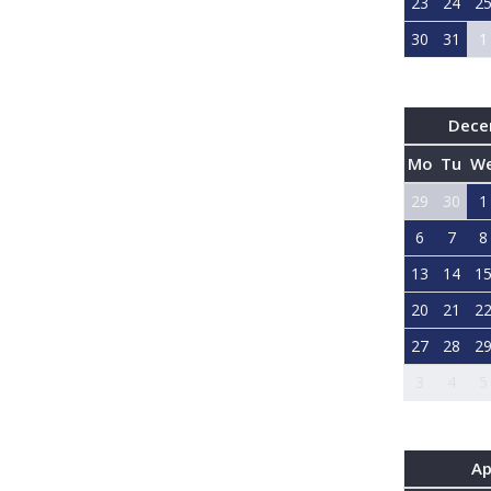
23
24
2
30
31
1
Dece
Mo
Tu
W
29
30
1
6
7
8
13
14
1
20
21
2
27
28
2
3
4
5
Ap