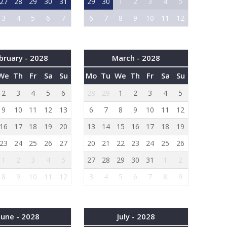
27
28
29
30
31
29
30
1
2
3
4
5
3
4
5
6
7
6
7
8
9
10
11
12
bruary - 2028
March - 2028
We
Th
Fr
Sa
Su
Mo
Tu
We
Th
Fr
Sa
Su
2
3
4
5
6
28
29
1
2
3
4
5
9
10
11
12
13
6
7
8
9
10
11
12
16
17
18
19
20
13
14
15
16
17
18
19
23
24
25
26
27
20
21
22
23
24
25
26
1
2
3
4
5
27
28
29
30
31
1
2
8
9
10
11
12
3
4
5
6
7
8
9
June - 2028
July - 2028