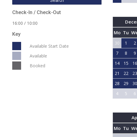
Check-In / Check-Out
Dece
16:00 / 10:00
Mo
Tu
W
Key
30
1
2
Available Start Date
7
8
9
Available
14
15
1
Booked
21
22
2
28
29
3
4
5
6
Ap
Mo
Tu
W