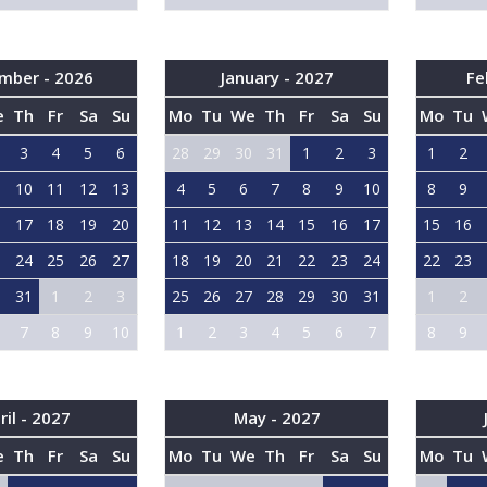
mber - 2026
January - 2027
Fe
e
Th
Fr
Sa
Su
Mo
Tu
We
Th
Fr
Sa
Su
Mo
Tu
3
4
5
6
28
29
30
31
1
2
3
1
2
10
11
12
13
4
5
6
7
8
9
10
8
9
6
17
18
19
20
11
12
13
14
15
16
17
15
16
3
24
25
26
27
18
19
20
21
22
23
24
22
23
0
31
1
2
3
25
26
27
28
29
30
31
1
2
7
8
9
10
1
2
3
4
5
6
7
8
9
ril - 2027
May - 2027
e
Th
Fr
Sa
Su
Mo
Tu
We
Th
Fr
Sa
Su
Mo
Tu