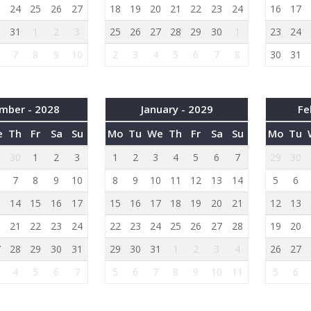
3
24
25
26
27
18
19
20
21
22
23
24
16
17
0
31
1
2
3
25
26
27
28
29
30
1
23
24
7
8
9
10
2
3
4
5
6
7
8
30
31
mber - 2028
January - 2029
Fe
e
Th
Fr
Sa
Su
Mo
Tu
We
Th
Fr
Sa
Su
Mo
Tu
9
30
1
2
3
1
2
3
4
5
6
7
29
30
7
8
9
10
8
9
10
11
12
13
14
5
6
3
14
15
16
17
15
16
17
18
19
20
21
12
13
0
21
22
23
24
22
23
24
25
26
27
28
19
20
7
28
29
30
31
29
30
31
1
2
3
4
26
27
4
5
6
7
5
6
7
8
9
10
11
5
6