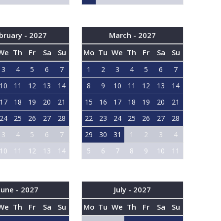
bruary - 2027
March - 2027
We
Th
Fr
Sa
Su
Mo
Tu
We
Th
Fr
Sa
Su
3
4
5
6
7
1
2
3
4
5
6
7
10
11
12
13
14
8
9
10
11
12
13
14
17
18
19
20
21
15
16
17
18
19
20
21
24
25
26
27
28
22
23
24
25
26
27
28
3
4
5
6
7
29
30
31
1
2
3
4
10
11
12
13
14
5
6
7
8
9
10
11
June - 2027
July - 2027
We
Th
Fr
Sa
Su
Mo
Tu
We
Th
Fr
Sa
Su