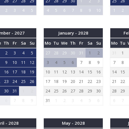
5
26
27
28
29
27
28
29
30
1
2
3
25
26
2
3
4
5
4
5
6
7
8
9
10
1
2
mber - 2027
January - 2028
Fe
e
Th
Fr
Sa
Su
Mo
Tu
We
Th
Fr
Sa
Su
Mo
Tu
2
3
4
5
27
28
29
30
31
1
2
31
1
9
10
11
12
3
4
5
6
7
8
9
7
8
5
16
17
18
19
10
11
12
13
14
15
16
14
15
2
23
24
25
26
17
18
19
20
21
22
23
21
22
9
30
31
1
2
24
25
26
27
28
29
30
28
29
6
7
8
9
31
1
2
3
4
5
6
6
7
ril - 2028
May - 2028