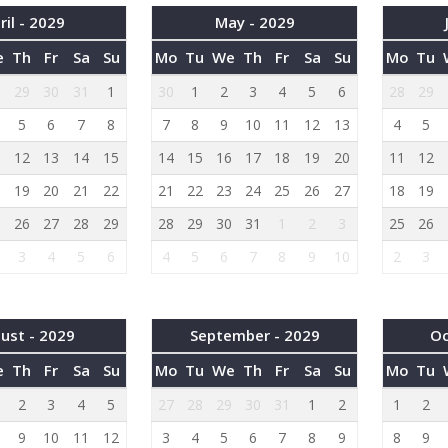
ril - 2029
May - 2029
e
Th
Fr
Sa
Su
Mo
Tu
We
Th
Fr
Sa
Su
Mo
Tu
8
29
30
31
1
30
1
2
3
4
5
6
28
29
5
6
7
8
7
8
9
10
11
12
13
4
5
1
12
13
14
15
14
15
16
17
18
19
20
11
12
8
19
20
21
22
21
22
23
24
25
26
27
18
19
5
26
27
28
29
28
29
30
31
1
2
3
25
26
3
4
5
6
4
5
6
7
8
9
10
2
3
ust - 2029
September - 2029
Oc
e
Th
Fr
Sa
Su
Mo
Tu
We
Th
Fr
Sa
Su
Mo
Tu
2
3
4
5
27
28
29
30
31
1
2
1
2
9
10
11
12
3
4
5
6
7
8
9
8
9