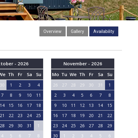
Overview
Gallery
Availability
tober - 2026
November - 2026
We
Th
Fr
Sa
Su
Mo
Tu
We
Th
Fr
Sa
Su
30
1
2
3
4
26
27
28
29
30
31
1
7
8
9
10
11
2
3
4
5
6
7
8
14
15
16
17
18
9
10
11
12
13
14
15
21
22
23
24
25
16
17
18
19
20
21
22
28
29
30
31
1
23
24
25
26
27
28
29
4
5
6
7
8
30
1
2
3
4
5
6