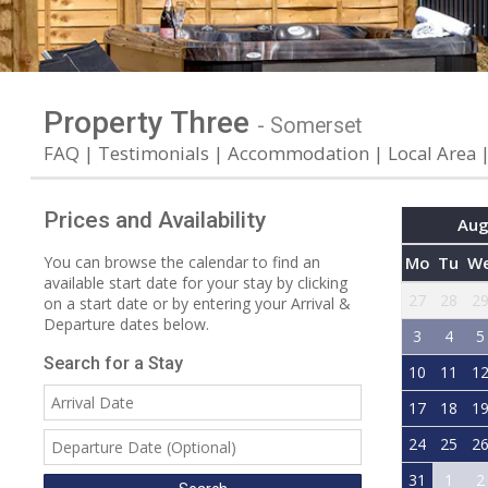
Property Three
-
Somerset
FAQ
Testimonials
Accommodation
Local Area
Prices and Availability
Aug
Mo
Tu
W
You can browse the calendar to find an
available start date for your stay by clicking
27
28
2
on a start date or by entering your Arrival &
Departure dates below.
3
4
5
Search for a Stay
10
11
1
17
18
1
24
25
2
31
1
2