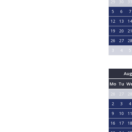
29
30
3
5
6
7
12
13
1
19
20
2
26
27
2
3
4
5
Aug
Mo
Tu
W
26
27
2
2
3
4
9
10
1
16
17
1