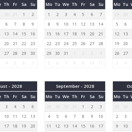
e
Th
Fr
Sa
Su
Mo
Tu
We
Th
Fr
Sa
Su
Mo
Tu
9
30
31
1
2
1
2
3
4
5
6
7
29
30
6
7
8
9
8
9
10
11
12
13
14
5
6
2
13
14
15
16
15
16
17
18
19
20
21
12
13
9
20
21
22
23
22
23
24
25
26
27
28
19
20
6
27
28
29
30
29
30
31
1
2
3
4
26
27
4
5
6
7
5
6
7
8
9
10
11
3
4
ust - 2028
September - 2028
Oc
e
Th
Fr
Sa
Su
Mo
Tu
We
Th
Fr
Sa
Su
Mo
Tu
3
4
5
6
28
29
30
31
1
2
3
25
26
10
11
12
13
4
5
6
7
8
9
10
2
3
6
17
18
19
20
11
12
13
14
15
16
17
9
10