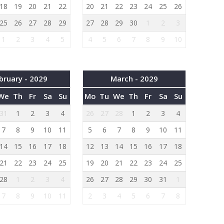
18
19
20
21
22
20
21
22
23
24
25
26
25
26
27
28
29
27
28
29
30
1
2
3
1
2
3
4
5
4
5
6
7
8
9
10
bruary - 2029
March - 2029
We
Th
Fr
Sa
Su
Mo
Tu
We
Th
Fr
Sa
Su
31
1
2
3
4
26
27
28
1
2
3
4
7
8
9
10
11
5
6
7
8
9
10
11
14
15
16
17
18
12
13
14
15
16
17
18
21
22
23
24
25
19
20
21
22
23
24
25
28
1
2
3
4
26
27
28
29
30
31
1
7
8
9
10
11
2
3
4
5
6
7
8