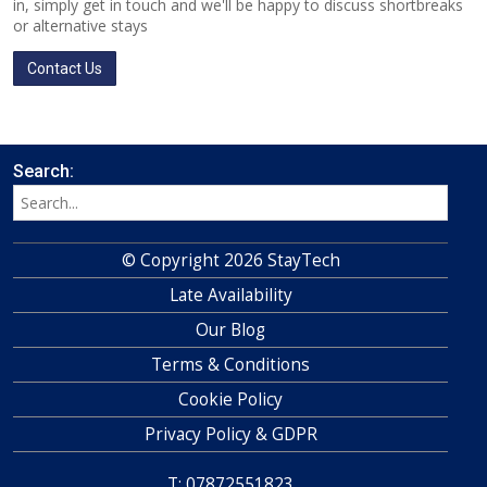
in, simply get in touch and we'll be happy to discuss shortbreaks
or alternative stays
Contact Us
Search:
© Copyright 2026 StayTech
Late Availability
Our Blog
Terms & Conditions
Cookie Policy
Privacy Policy & GDPR
T: 07872551823