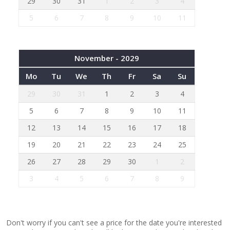
29
30
31
1
2
3
4
5
6
7
8
9
10
11
November - 2029
Mo
Tu
We
Th
Fr
Sa
Su
29
30
31
1
2
3
4
5
6
7
8
9
10
11
12
13
14
15
16
17
18
19
20
21
22
23
24
25
26
27
28
29
30
1
2
3
4
5
6
7
8
9
Don't worry if you can't see a price for the date you're interested