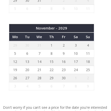
29
30
31
1
2
3
4
5
6
7
8
9
10
11
November - 2029
Mo
Tu
We
Th
Fr
Sa
Su
29
30
31
1
2
3
4
5
6
7
8
9
10
11
12
13
14
15
16
17
18
19
20
21
22
23
24
25
26
27
28
29
30
1
2
3
4
5
6
7
8
9
Don't worry if you can't see a price for the date you're interested