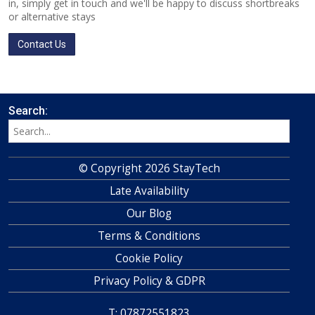
in, simply get in touch and we'll be happy to discuss shortbreaks
or alternative stays
Contact Us
Search:
© Copyright 2026 StayTech
Late Availability
Our Blog
Terms & Conditions
Cookie Policy
Privacy Policy & GDPR
T: 07872551823